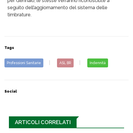
per Gennaio, le stesse verranno riconosciute a
seguito dell’aggiornamento del sistema delle
timbrature.
Tags
Professioni Sanitarie
ASL BR
Indennità
Social
ARTICOLI CORRELATI