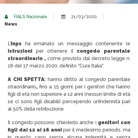
FIALS Nazionale
21/03/2020
News
L’
Inps
ha emanato un messaggio contenente le
istruzioni
per ottenere il
congedo
parentale
straordinario
,
come previsto dal decreto legge n.
18 del 17 marzo 2020, definito “Cura Italia”.
A CHI SPETTA:
hanno diritto al congedo parentale
straordinario
,
fino a 15 giorni, per i genitori che hanno
figli di età non superiore a 12 anni (nessun limite di età
se ci sono figli disabili) percependo un’indennità pari
al 50% della retribuzione
Il congedo possono chiederlo anche i
genitori con
figli dai 12 ai 16 anni
per il medesimo periodo, ma
in questo caso senza alcuna indennità e senza