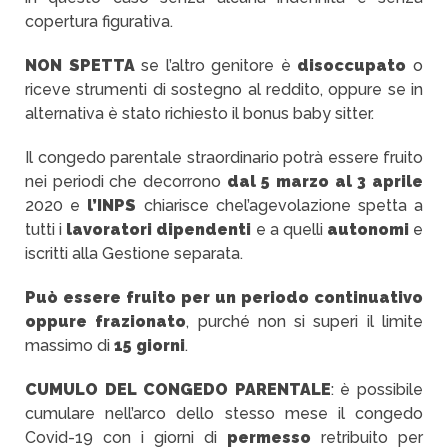
copertura figurativa.
NON SPETTA
se l’altro genitore è
disoccupato
o
riceve strumenti di sostegno al reddito, oppure se in
alternativa è stato richiesto il bonus baby sitter.
Il congedo parentale straordinario potrà essere fruito
nei periodi che decorrono
dal 5 marzo al 3 aprile
2020 e
l’INPS
chiarisce chel’agevolazione spetta a
tutti i
lavoratori dipendenti
e a quelli
autonomi
e
iscritti alla Gestione separata.
Può essere fruito per un periodo continuativo
oppure frazionato
, purché non si superi il limite
massimo di
15 giorni
.
CUMULO DEL CONGEDO PARENTALE
: è possibile
cumulare nell’arco dello stesso mese il congedo
Covid-19 con i giorni di
permesso
retribuito per