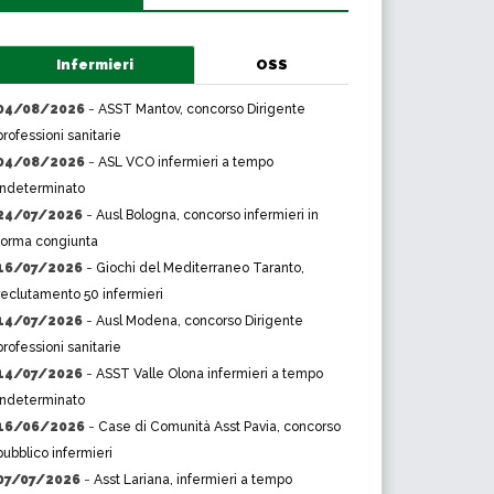
Infermieri
OSS
04/08/2026
-
ASST Mantov, concorso Dirigente
professioni sanitarie
04/08/2026
-
ASL VCO infermieri a tempo
indeterminato
24/07/2026
-
Ausl Bologna, concorso infermieri in
forma congiunta
16/07/2026
-
Giochi del Mediterraneo Taranto,
reclutamento 50 infermieri
14/07/2026
-
Ausl Modena, concorso Dirigente
professioni sanitarie
14/07/2026
-
ASST Valle Olona infermieri a tempo
indeterminato
16/06/2026
-
Case di Comunità Asst Pavia, concorso
pubblico infermieri
07/07/2026
-
Asst Lariana, infermieri a tempo