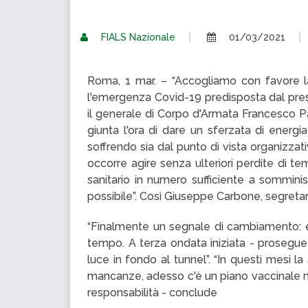
FIALS Nazionale
01/03/2021
Roma, 1 mar. – “Accogliamo con favore l
l'emergenza Covid-19 predisposta dal presi
il generale di Corpo d'Armata Francesco Pao
giunta l'ora di dare un sferzata di energ
soffrendo sia dal punto di vista organizzat
occorre agire senza ulteriori perdite di 
sanitario in numero sufficiente a sommini
possibile”. Così Giuseppe Carbone, segretari
“Finalmente un segnale di cambiamento: è 
tempo. A terza ondata iniziata - prosegue 
luce in fondo al tunnel”. “In questi mesi la
mancanze, adesso c'è un piano vaccinale m
responsabilità - conclude