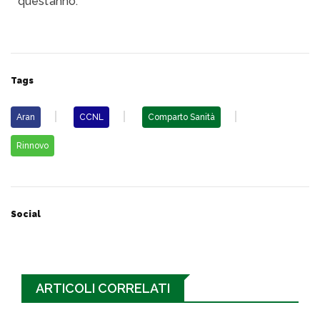
quest’anno.
Tags
Aran
CCNL
Comparto Sanità
Rinnovo
Social
ARTICOLI CORRELATI