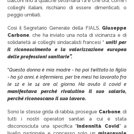
balconi fino a qualche settimana fa e che ora, come i
colleghi italiani, rischiano di essere dimenticati, o
peggio umiliati.
Così il Segretario Generale della FIALS,
Giuseppe
Carbone
, che ha inviato una nota di vicinanza e di
solidarietà ai colleghi sindacalisti francesi “
uniti per
il riconoscimento e la valorizzazione europea
delle professioni sanitarie”.
"
Questa donna è mia madre - ha poi twittato la figlia
- ha 50 anni, è infermiera, per tre mesi ha lavorato fra
le 12 e le 14 ore al giorno. Ha avuto il covid e
manifestava perché rivalutino il suo salario,
perché riconoscano il suo lavoro.
Sono le stesse grida di rabbia, prosegue
Carbone
, di
tutti i nostri operatori sanitari a cui è stata
disconosciuta una specifica “
indennità Covid
” a
livello nazionale e concesso solo un
miserevole