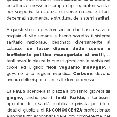
eccellenze messe in campo dagli operatori sanitari
per sopperire la carenza di risorse umane e i tagli
decennali, strumentali e strutturali dei sistemi sanitari.
A questi stessi operatori sanitari che hanno salvato
migliaia di vite umane e hanno sorretto il sistema
sanitario nazionale, destinato diversamente al
collasso
se fosse dipeso dalla scarsa e
inefficiente politica manageriale di molti,
ai
tanti scesi in piazza in questi giorni con la rabbia nel
cuore ed il grido "
Non vogliamo medaglie
", il
governo e le regioni, rivendica
Carbone
, devono
ancora delle risposte serie alle loro promesse.
La
FIALS
scenderà in piazza il prossimo giovedì
25
giugno,
anche per
i tanti Farida,
i tantissimi
operatori della sanità pubblica e privata, per i loro
ideali di giustizia, di
RI-CONOSCENZA
professionale
e soprattutto economica delle loro competenze, per