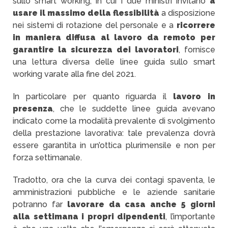
sullo smart working, in cui i due ministri invitano
a
usare il massimo della flessibilità
a disposizione
nei sistemi di rotazione del personale e a
ricorrere
in maniera diffusa al lavoro da remoto per
garantire la sicurezza dei lavoratori
, fornisce
una lettura diversa delle linee guida sullo smart
working varate alla fine del 2021.
In particolare per quanto riguarda il
lavoro in
presenza
, che le suddette linee guida avevano
indicato come la modalità prevalente di svolgimento
della prestazione lavorativa: tale prevalenza dovrà
essere garantita in un’ottica plurimensile e non per
forza settimanale.
Tradotto, ora che la curva dei contagi spaventa, le
amministrazioni pubbliche e le aziende sanitarie
potranno far
lavorare da casa anche 5 giorni
alla settimana i propri dipendenti
, l’importante