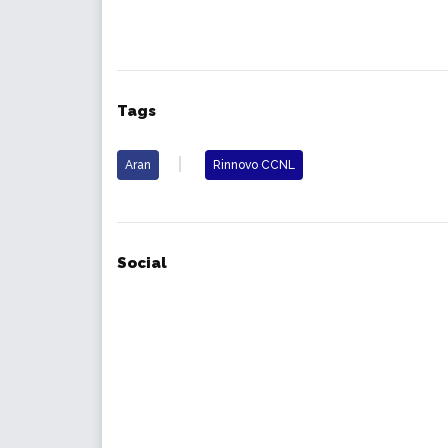
Tags
Aran
Rinnovo CCNL
Social