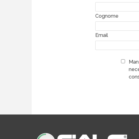
Cognome
Email
Mant
nece
cons