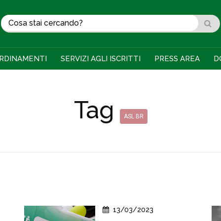
RDINAMENTI
SERVIZI AGLI ISCRITTI
PRESS AREA
D
Tag
ASL BR
13/03/2023