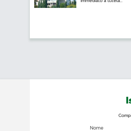
immediato a tutela...
I
Compil
Nome