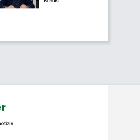
Brindisi...
er
notizie