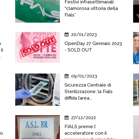
Festivi infrasettimanali:
“clamorosa vittoria della
Fials”
20/01/2023
o
OpenDay 27 Gennaio 2023
il
- SOLD OUT
.
09/01/2023
Sicurezza Centrale di
Sterilizzazone: la Fials
diffida l’area...
27/12/2022
FIALS preme l’
to
acceleratore con il