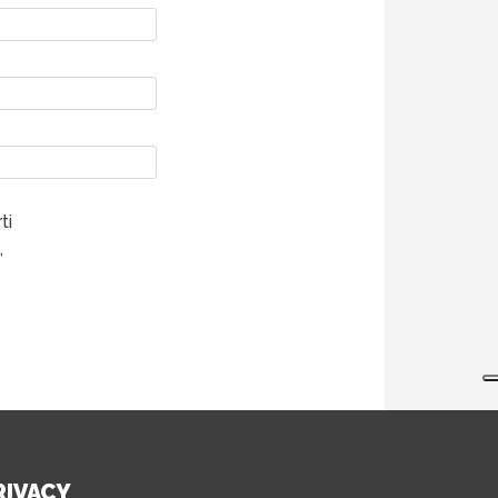
ti
,
RIVACY