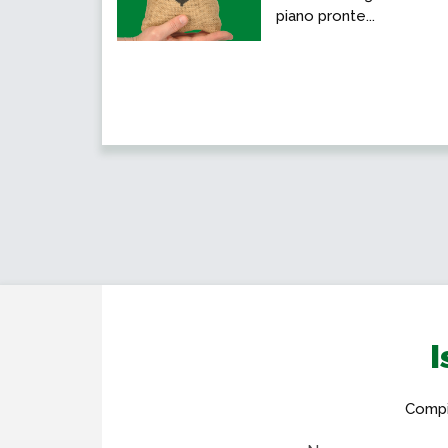
piano pronte...
I
Compil