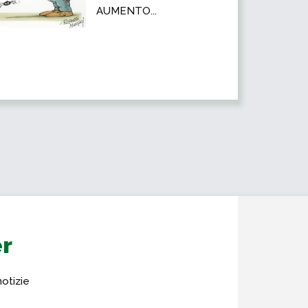
AUMENTO...
er
notizie