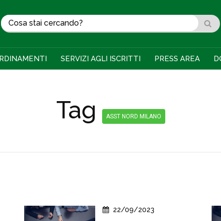
RDINAMENTI
SERVIZI AGLI ISCRITTI
PRESS AREA
D
Tag
ASST NORD MILANO
22/09/2023