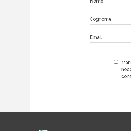
Nome
Cognome
Email
Mant
nece
cons