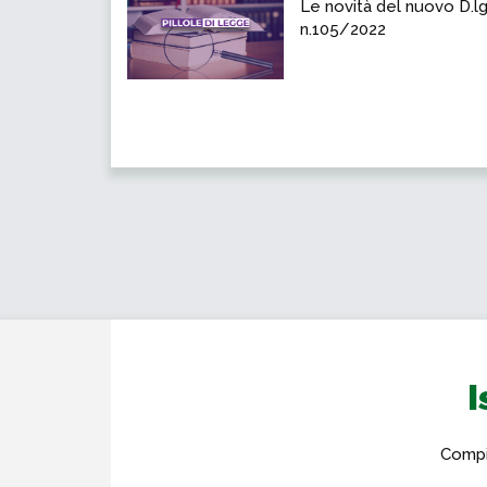
Le novità del nuovo D.lg
n.105/2022
I
Compil