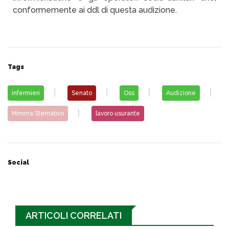
conformemente ai ddl di questa audizione.
Tags
infermieri
Senato
Oss
Audizione
Mimma Sternativo
lavoro usurante
Social
ARTICOLI CORRELATI