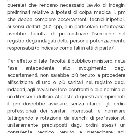
querele) che rendano necessario l’avvio di indagini
preliminari relative a ipotesi di colpa medica, il pm
che debba compiere accertamenti tecnici irripetibili
ai sensi dell’art. 360 cpp, e in particolare un’autopsia,
avrebbe facoltà di procrastinare l’iscrizione nel
registro degli indagati delle persone potenzialmente
responsabili (o indicate come tali in atti di parte)”.
Per effetto di tale 'facoltà' il pubblico ministero, nella
fase antecedente allo svolgimento degli
accertamenti, non sarebbe più tenuto a procedere
all’iscrizione di uno o più sanitari nel registro degli
indagati, agli avvisi nei loro confronti e alla nomina di
un difensore d’ufficio. Al posto di questi adempimenti,
il pm dovrebbe avvisare, senza ritardo, gli ordini
professionali dei sanitari interessati e nominare
(attingendo a rotazione da elenchi di professionisti
unitariamente predisposti dagli ordini stessi) un
consulente tecnico tenuto a partecipare agli