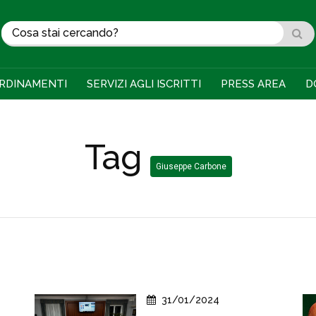
RDINAMENTI
SERVIZI AGLI ISCRITTI
PRESS AREA
D
Tag
Giuseppe Carbone
31/01/2024