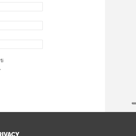
ti
,
RIVACY