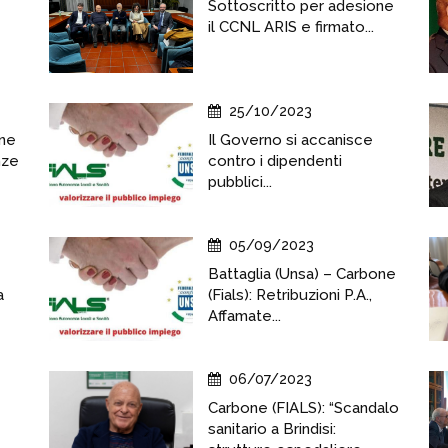
Sottoscritto per adesione
il CCNL ARIS e firmato...
25/10/2023
one
Il Governo si accanisce
nze
contro i dipendenti
pubblici...
05/09/2023
Battaglia (Unsa) – Carbone
a
(Fials): Retribuzioni P.A.,
Affamate...
06/07/2023
Carbone (FIALS): “Scandalo
sanitario a Brindisi: