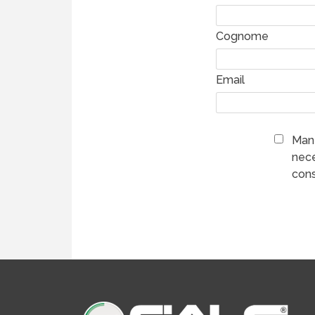
Cognome
Email
Mant
nece
cons