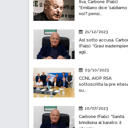
Ilva, Carbone (Fials):
“Emiliano dice ‘saldiamo
noi’? pensi...
21/12/2023
Asl sotto accusa, Carb
(Fials): “Gravi inadempie
agli...
03/10/2023
CCNL AIOP RSA:
sottoscritta la pre intes
su...
10/07/2023
Carbone (Fials): “Sanità
brindisina al baratro: il