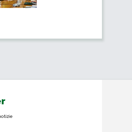
er
notizie