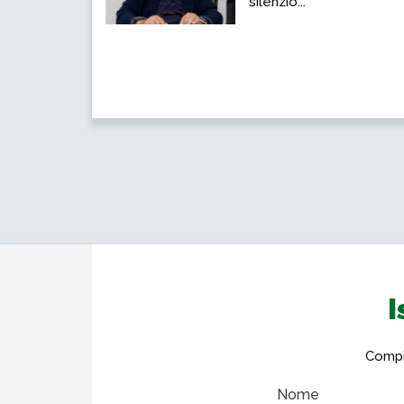
silenzio...
I
Compil
Nome